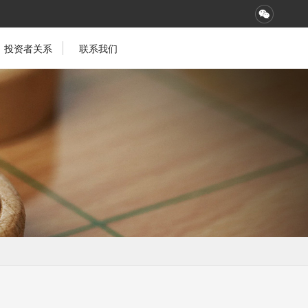
投资者关系
联系我们